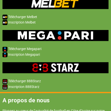
Télécharger Melbet
Inscription Melbet
Télécharger Megapari
Inscription Megapari
Télécharger 888Starz
Inscription 888Starz
A propos de nous
Plongez au cœur de l’actualité de football en Côte d’Ivoire sur notre