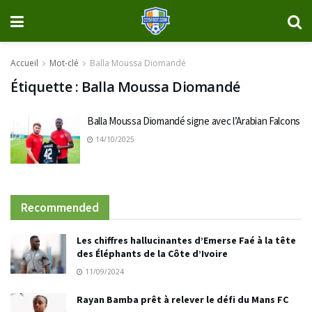
Accueil
Mot-clé
Balla Moussa Diomandé
Étiquette :
Balla Moussa Diomandé
Balla Moussa Diomandé signe avec l’Arabian Falcons
14/10/2025
Recommended
Les chiffres hallucinantes d’Emerse Faé à la tête
des Éléphants de la Côte d’Ivoire
11/09/2024
Rayan Bamba prêt à relever le défi du Mans FC