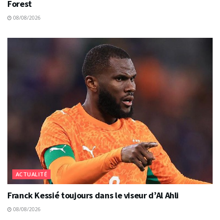
Forest
08/08/2026
ACTUALITÉ
Franck Kessié toujours dans le viseur d’Al Ahli
08/08/2026