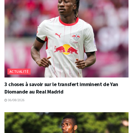
ACTUALITÉ
3 choses à savoir sur le transfert imminent de Yan
Diomande au Real Madrid
06/08/2026