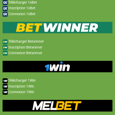
Télécharger 1xBet
Inscription 1xBet
Connexion 1xBet
Télécharger Betwinner
Inscription Betwinner
Connexion Betwinner
Télécharger 1Win
Inscription 1Win
Connexion 1Win