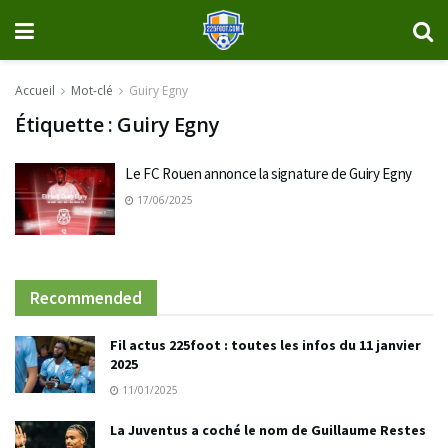
Accueil
Mot-clé
Guiry Egny
Étiquette :
Guiry Egny
Le FC Rouen annonce la signature de Guiry Egny
17/06/2025
Recommended
Fil actus 225foot : toutes les infos du 11 janvier
2025
11/01/2025
La Juventus a coché le nom de Guillaume Restes