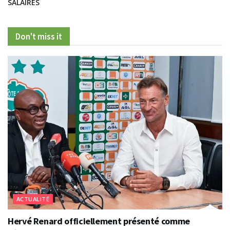
SALAIRES
Don't miss it
ACTUALITÉ
Hervé Renard officiellement présenté comme