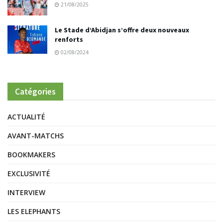
21/08/2025
Le Stade d’Abidjan s’offre deux nouveaux
renforts
02/08/2024
Catégories
ACTUALITÉ
AVANT-MATCHS
BOOKMAKERS
EXCLUSIVITÉ
INTERVIEW
LES ELEPHANTS