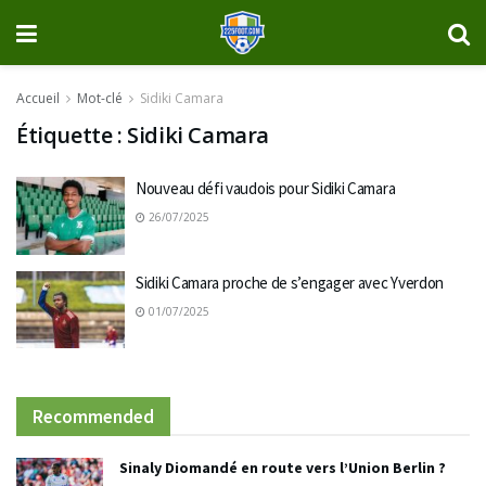
Accueil
Mot-clé
Sidiki Camara
Étiquette :
Sidiki Camara
Nouveau défi vaudois pour Sidiki Camara
26/07/2025
Sidiki Camara proche de s’engager avec Yverdon
01/07/2025
Recommended
Sinaly Diomandé en route vers l’Union Berlin ?