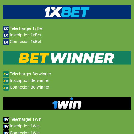
Télécharger 1xBet
Inscription 1xBet
Connexion 1xBet
Télécharger Betwinner
Inscription Betwinner
Connexion Betwinner
Télécharger 1Win
Inscription 1Win
Connexion 1Win