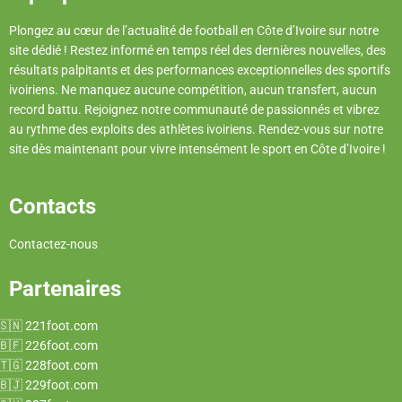
Plongez au cœur de l’actualité de football en Côte d’Ivoire sur notre
site dédié ! Restez informé en temps réel des dernières nouvelles, des
résultats palpitants et des performances exceptionnelles des sportifs
ivoiriens. Ne manquez aucune compétition, aucun transfert, aucun
record battu. Rejoignez notre communauté de passionnés et vibrez
au rythme des exploits des athlètes ivoiriens. Rendez-vous sur notre
site dès maintenant pour vivre intensément le sport en Côte d’Ivoire !
Contacts
Contactez-nous
Partenaires
221foot.com
226foot.com
228foot.com
229foot.com