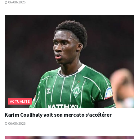
06/08/2026
ACTUALITÉ
Karim Coulibaly voit son mercato s’accélérer
06/08/2026