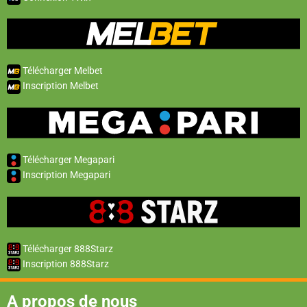
Télécharger Melbet
Inscription Melbet
Télécharger Megapari
Inscription Megapari
Télécharger 888Starz
Inscription 888Starz
A propos de nous