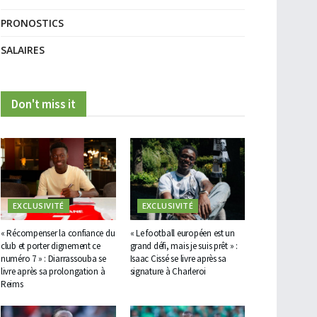
PRONOSTICS
SALAIRES
Don't miss it
EXCLUSIVITÉ
EXCLUSIVITÉ
« Récompenser la confiance du
« Le football européen est un
club et porter dignement ce
grand défi, mais je suis prêt » :
numéro 7 » : Diarrassouba se
Isaac Cissé se livre après sa
livre après sa prolongation à
signature à Charleroi
Reims