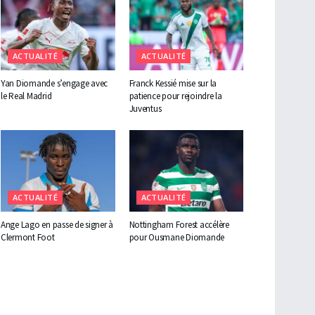
ACTUALITÉ
ACTUALITÉ
Yan Diomande s’engage avec
Franck Kessié mise sur la
le Real Madrid
patience pour rejoindre la
Juventus
ACTUALITÉ
ACTUALITÉ
Ange Lago en passe de signer à
Nottingham Forest accélère
Clermont Foot
pour Ousmane Diomande