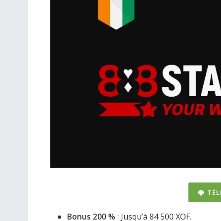
TÉL
Bonus 200 %
: Jusqu’à 84 500 XOF.