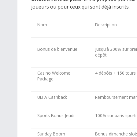
joueurs ou pour ceux qui sont déjà inscrits.
Nom
Description
Bonus de bienvenue
Jusqu’à 200% sur pre
dépôt
Casino Welcome
4 dépôts + 150 tours 
Package
UEFA Cashback
Remboursement mar
Sports Bonus Jeudi
100% sur paris sporti
Sunday Boom
Bonus dimanche slot