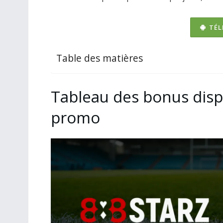
TÉL
Table des matières
Tableau des bonus disp
promo