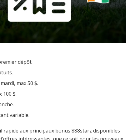
premier dépôt.
tuits.
ardi, max 50 $.
x 100 $.
anche.
nt variable.
œil rapide aux principaux bonus 888starz disponibles
’offres intéressantes, que ce soit pour les nouveaux