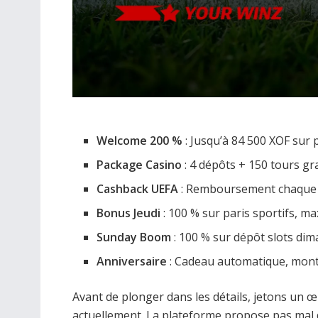
Welcome 200 %
: Jusqu’à 84 500 XOF sur 
Package Casino
: 4 dépôts + 150 tours gra
Cashback UEFA
: Remboursement chaque m
Bonus Jeudi
: 100 % sur paris sportifs, ma
Sunday Boom
: 100 % sur dépôt slots dim
Anniversaire
: Cadeau automatique, monta
Avant de plonger dans les détails, jetons un 
actuellement. La plateforme propose pas mal d