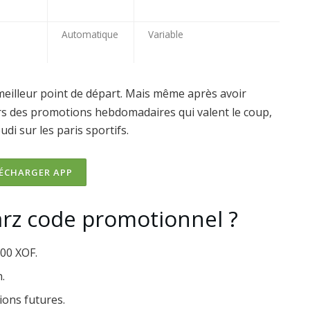
Automatique
Variable
meilleur point de départ. Mais même après avoir
ours des promotions hebdomadaires qui valent le coup,
i sur les paris sportifs.
ÉCHARGER APP
arz code promotionnel ?
500 XOF.
n.
ons futures.