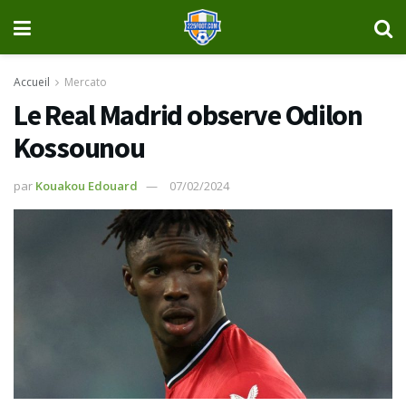
Accueil
Mercato
Le Real Madrid observe Odilon
Kossounou
par
Kouakou Edouard
07/02/2024