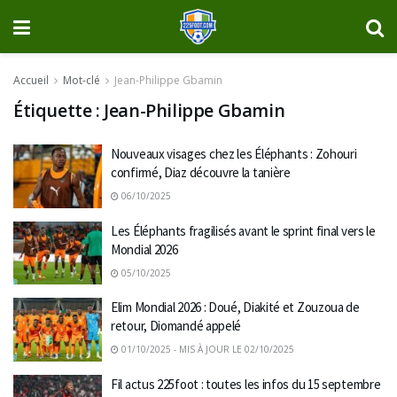
Accueil
Mot-clé
Jean-Philippe Gbamin
Étiquette :
Jean-Philippe Gbamin
Nouveaux visages chez les Éléphants : Zohouri
confirmé, Diaz découvre la tanière
06/10/2025
Les Éléphants fragilisés avant le sprint final vers le
Mondial 2026
05/10/2025
Elim Mondial 2026 : Doué, Diakité et Zouzoua de
retour, Diomandé appelé
01/10/2025 - MIS À JOUR LE 02/10/2025
Fil actus 225foot : toutes les infos du 15 septembre