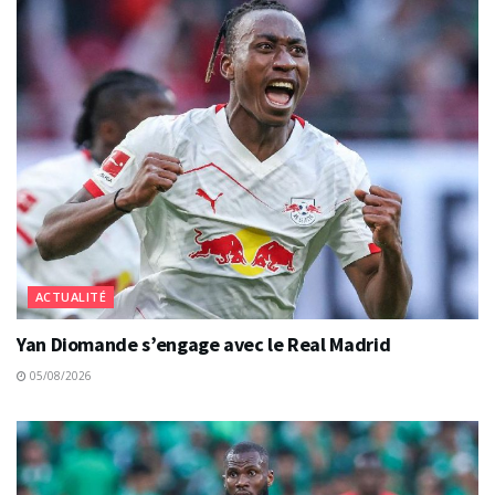
ACTUALITÉ
Yan Diomande s’engage avec le Real Madrid
05/08/2026