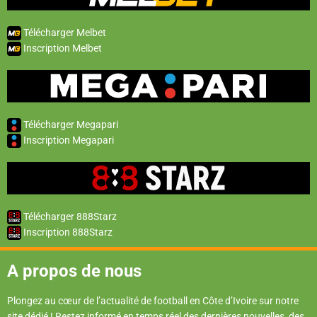
Télécharger Melbet
Inscription Melbet
Télécharger Megapari
Inscription Megapari
Télécharger 888Starz
Inscription 888Starz
A propos de nous
Plongez au cœur de l’actualité de football en Côte d’Ivoire sur notre
site dédié ! Restez informé en temps réel des dernières nouvelles, des