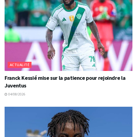
ACTUALITÉ
Franck Kessié mise sur la patience pour rejoindre la
Juventus
04/08/2026