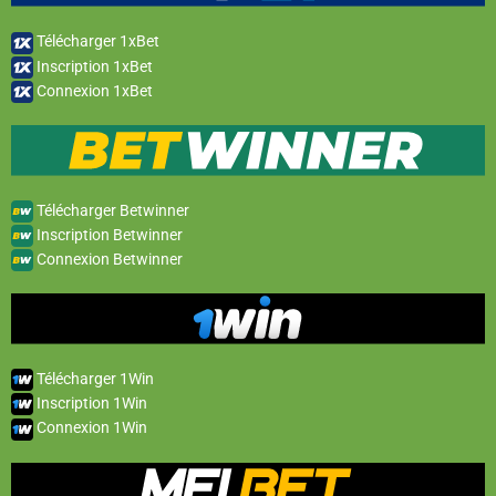
Télécharger 1xBet
Inscription 1xBet
Connexion 1xBet
Télécharger Betwinner
Inscription Betwinner
Connexion Betwinner
Télécharger 1Win
Inscription 1Win
Connexion 1Win