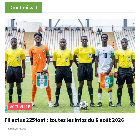
Don't miss it
ACTUALITÉ
Fil actus 225foot : toutes les infos du 6 août 2026
06/08/2026