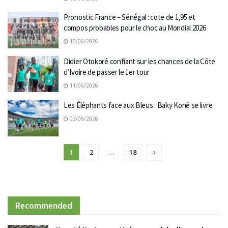
Pronostic France – Sénégal : cote de 1,95 et
compos probables pour le choc au Mondial 2026
15/06/2026
Didier Otokoré confiant sur les chances de la Côte
d’Ivoire de passer le 1er tour
11/06/2026
Les Éléphants face aux Bleus : Baky Koné se livre
03/06/2026
1
2
…
18
Recommended