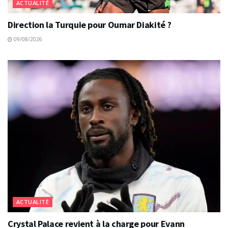
ACTUALITÉ
Direction la Turquie pour Oumar Diakité ?
09/08/2026
ACTUALITÉ
Crystal Palace revient à la charge pour Evann