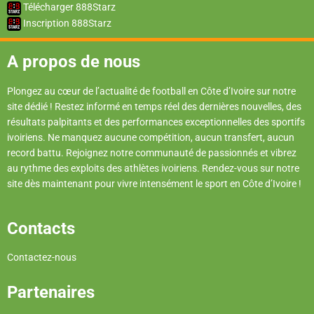
Télécharger 888Starz
Inscription 888Starz
A propos de nous
Plongez au cœur de l’actualité de football en Côte d’Ivoire sur notre
site dédié ! Restez informé en temps réel des dernières nouvelles, des
résultats palpitants et des performances exceptionnelles des sportifs
ivoiriens. Ne manquez aucune compétition, aucun transfert, aucun
record battu. Rejoignez notre communauté de passionnés et vibrez
au rythme des exploits des athlètes ivoiriens. Rendez-vous sur notre
site dès maintenant pour vivre intensément le sport en Côte d’Ivoire !
Contacts
Contactez-nous
Partenaires