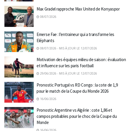
Max Gradel rapproche Max United de Konyaspor
08/07/2026
Emerse Fae : l’entraineur qui a transforme les
Eléphants
08/07/2026 - MIS À JOUR LE 12/07/2026
Motivation des équipes milieu de saison : évaluation
et influence sur les paris football
29/06/2026 - MIS À JOUR LE 12/07/2026
Pronostic Portugal vs RD Congo : la cote de 1,9
pour le match de la Coupe du Monde 2026
16/06/2026
Pronostic Argentine vs Algérie : cote 1,86 et
compos probables pour le choc de la Coupe du
Monde
16/06/2026