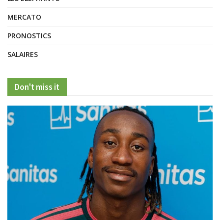
MERCATO
PRONOSTICS
SALAIRES
Don't miss it