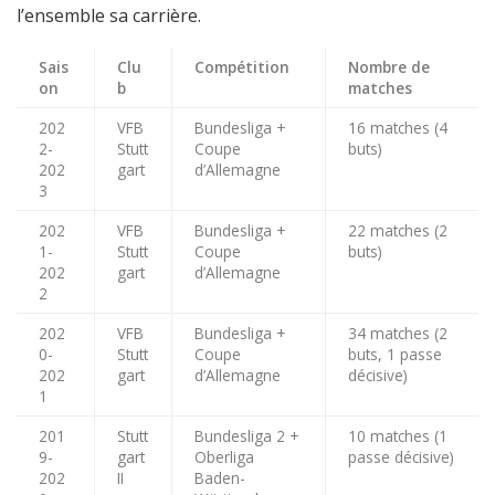
l’ensemble sa carrière.
Sais
Clu
Compétition
Nombre de
on
b
matches
202
VFB
Bundesliga +
16 matches (4
2-
Stutt
Coupe
buts)
202
gart
d’Allemagne
3
202
VFB
Bundesliga +
22 matches (2
1-
Stutt
Coupe
buts)
202
gart
d’Allemagne
2
202
VFB
Bundesliga +
34 matches (2
0-
Stutt
Coupe
buts, 1 passe
202
gart
d’Allemagne
décisive)
1
201
Stutt
Bundesliga 2 +
10 matches (1
9-
gart
Oberliga
passe décisive)
202
II
Baden-