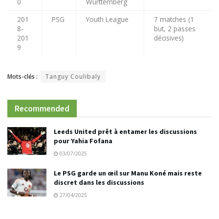
0
Württemberg
201
PSG
Youth League
7 matches (1
8-
but, 2 passes
201
décisives)
9
Mots-clés :
Tanguy Coulibaly
Recommended
Leeds United prêt à entamer les discussions
pour Yahia Fofana
03/07/2025
Le PSG garde un œil sur Manu Koné mais reste
discret dans les discussions
27/04/2025