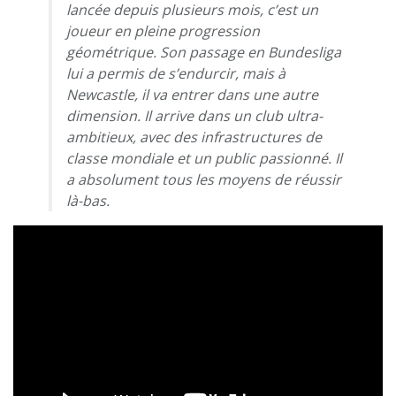
lancée depuis plusieurs mois, c’est un
joueur en pleine progression
géométrique. Son passage en Bundesliga
lui a permis de s’endurcir, mais à
Newcastle, il va entrer dans une autre
dimension. Il arrive dans un club ultra-
ambitieux, avec des infrastructures de
classe mondiale et un public passionné. Il
a absolument tous les moyens de réussir
là-bas.