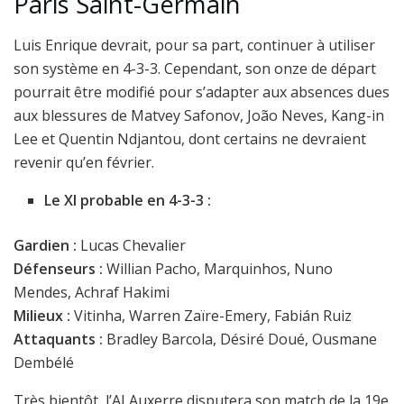
Paris Saint-Germain
Luis Enrique devrait, pour sa part, continuer à utiliser
son système en 4-3-3. Cependant, son onze de départ
pourrait être modifié pour s’adapter aux absences dues
aux blessures de Matvey Safonov, João Neves, Kang-in
Lee et Quentin Ndjantou, dont certains ne devraient
revenir qu’en février.
Le XI probable en 4-3-3 :
Gardien :
Lucas Chevalier
Défenseurs :
Willian Pacho, Marquinhos, Nuno
Mendes, Achraf Hakimi
Milieux :
Vitinha, Warren Zaïre-Emery, Fabián Ruiz
Attaquants :
Bradley Barcola, Désiré Doué, Ousmane
Dembélé
Très bientôt, l’AJ Auxerre disputera son match de la 19e