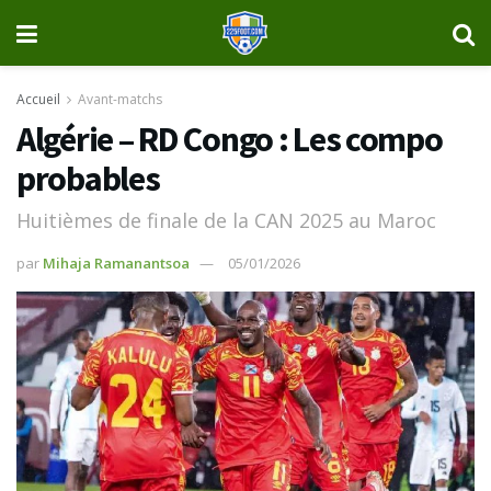
Accueil
Avant-matchs
Algérie – RD Congo : Les compo
probables
Huitièmes de finale de la CAN 2025 au Maroc
par
Mihaja Ramanantsoa
05/01/2026