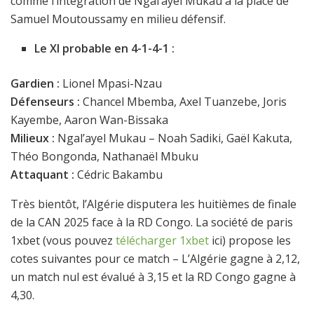
comme l’intégration de Ngal’ayel Mukau à la place de
Samuel Moutoussamy en milieu défensif.
Le XI probable en 4-1-4-1 :
Gardien :
Lionel Mpasi-Nzau
Défenseurs :
Chancel Mbemba, Axel Tuanzebe, Joris
Kayembe, Aaron Wan-Bissaka
Milieux :
Ngal’ayel Mukau – Noah Sadiki, Gaël Kakuta,
Théo Bongonda, Nathanaël Mbuku
Attaquant :
Cédric Bakambu
Très bientôt, l’Algérie disputera les huitièmes de finale
de la CAN 2025 face à la RD Congo. La société de paris
1xbet (vous pouvez
télécharger 1xbet
ici) propose les
cotes suivantes pour ce match – L’Algérie gagne à 2,12,
un match nul est évalué à 3,15 et la RD Congo gagne à
4,30.