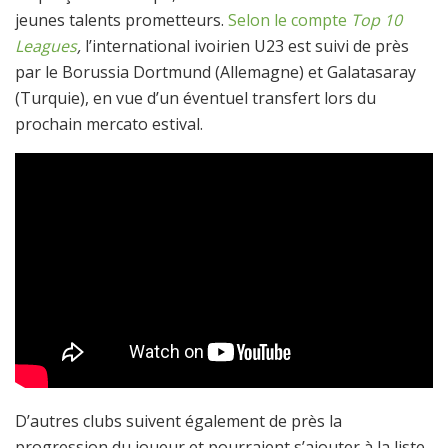
jeunes talents prometteurs.
Selon le compte
Top 10
Leagues
,
l’international ivoirien U23 est suivi de près
par le Borussia Dortmund (Allemagne) et Galatasaray
(Turquie), en vue d’un éventuel transfert lors du
prochain mercato estival.
D’autres clubs suivent également de près la
progression du joueur et pourraient s’ajouter à la liste