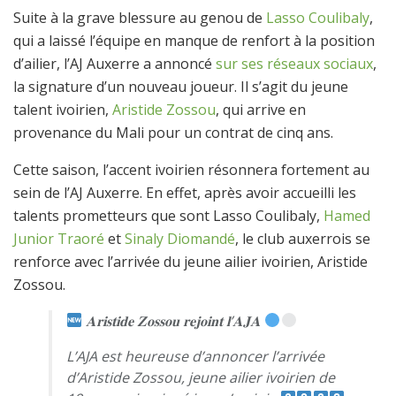
Suite à la grave blessure au genou de
Lasso Coulibaly
,
qui a laissé l’équipe en manque de renfort à la position
d’ailier, l’AJ Auxerre a annoncé
sur ses réseaux sociaux
,
la signature d’un nouveau joueur. Il s’agit du jeune
talent ivoirien,
Aristide Zossou
, qui arrive en
provenance du Mali pour un contrat de cinq ans.
Cette saison, l’accent ivoirien résonnera fortement au
sein de l’AJ Auxerre. En effet, après avoir accueilli les
talents prometteurs que sont Lasso Coulibaly,
Hamed
Junior Traoré
et
Sinaly Diomandé
, le club auxerrois se
renforce avec l’arrivée du jeune ailier ivoirien, Aristide
Zossou.
𝐀𝐫𝐢𝐬𝐭𝐢𝐝𝐞 𝐙𝐨𝐬𝐬𝐨𝐮 𝐫𝐞𝐣𝐨𝐢𝐧𝐭 𝐥’𝐀𝐉𝐀
L’AJA est heureuse d’annoncer l’arrivée
d’Aristide Zossou, jeune ailier ivoirien de