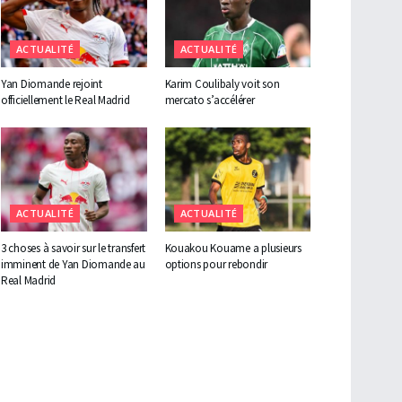
ACTUALITÉ
ACTUALITÉ
Yan Diomande rejoint
Karim Coulibaly voit son
officiellement le Real Madrid
mercato s’accélérer
ACTUALITÉ
ACTUALITÉ
3 choses à savoir sur le transfert
Kouakou Kouame a plusieurs
imminent de Yan Diomande au
options pour rebondir
Real Madrid