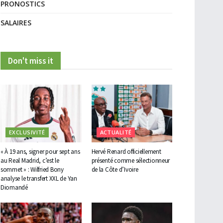
PRONOSTICS
SALAIRES
Don't miss it
EXCLUSIVITÉ
ACTUALITÉ
« À 19 ans, signer pour sept ans
Hervé Renard officiellement
au Real Madrid, c’est le
présenté comme sélectionneur
sommet » : Wilfried Bony
de la Côte d’Ivoire
analyse le transfert XXL de Yan
Diomandé