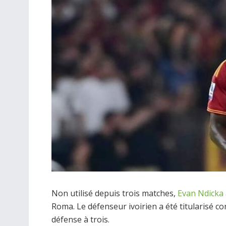
Non utilisé depuis trois matches,
Evan Ndicka
Roma. Le défenseur ivoirien a été titularisé c
défense à trois.