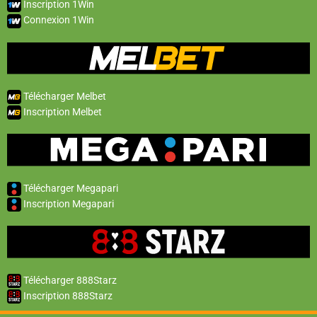
Inscription 1Win
Connexion 1Win
Télécharger Melbet
Inscription Melbet
Télécharger Megapari
Inscription Megapari
Télécharger 888Starz
Inscription 888Starz