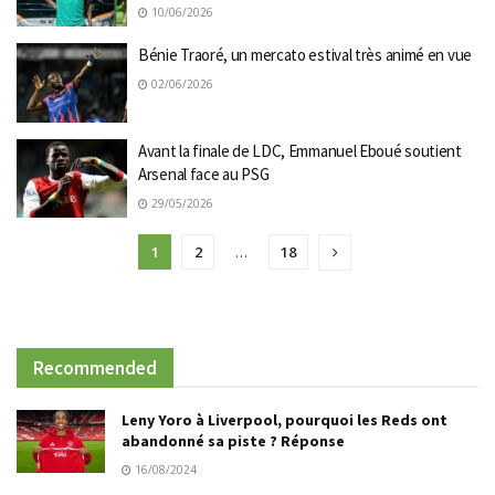
10/06/2026
Bénie Traoré, un mercato estival très animé en vue
02/06/2026
Avant la finale de LDC, Emmanuel Eboué soutient
Arsenal face au PSG
29/05/2026
1
2
…
18
Recommended
Leny Yoro à Liverpool, pourquoi les Reds ont
abandonné sa piste ? Réponse
16/08/2024