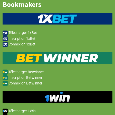
Bookmakers
Télécharger 1xBet
Inscription 1xBet
Connexion 1xBet
Télécharger Betwinner
Inscription Betwinner
Connexion Betwinner
Télécharger 1Win