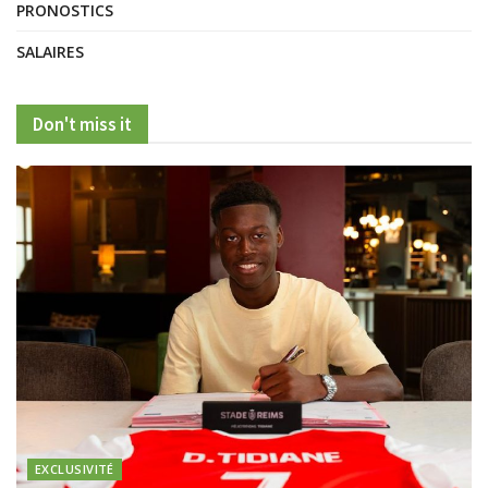
PRONOSTICS
SALAIRES
Don't miss it
EXCLUSIVITÉ