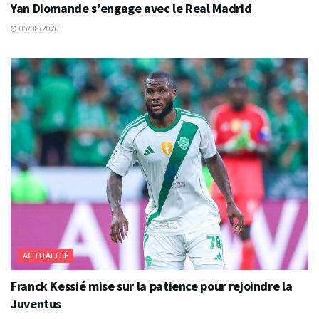
Yan Diomande s’engage avec le Real Madrid
05/08/2026
ACTUALITÉ
Franck Kessié mise sur la patience pour rejoindre la
Juventus