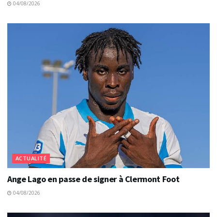
04/08/2026
ACTUALITÉ
Ange Lago en passe de signer à Clermont Foot
04/08/2026