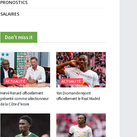
PRONOSTICS
SALAIRES
Don't miss it
ACTUALITÉ
ACTUALITÉ
Hervé Renard officiellement
Yan Diomande rejoint
présenté comme sélectionneur
officiellement le Real Madrid
de la Côte d’Ivoire