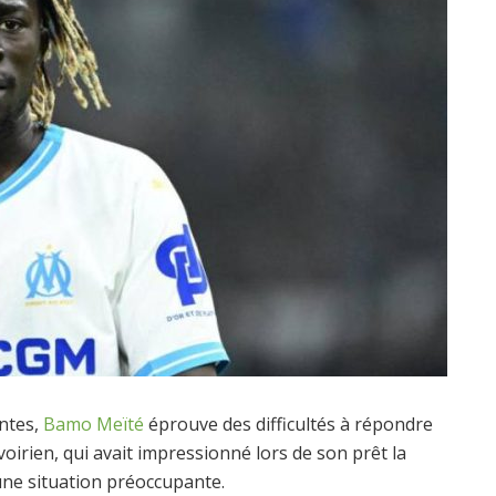
entes,
Bamo Meïté
éprouve des difficultés à répondre
voirien, qui avait impressionné lors de son prêt la
une situation préoccupante.