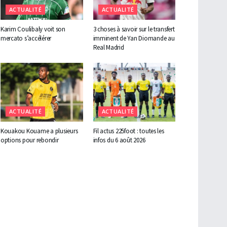
ACTUALITÉ
ACTUALITÉ
Karim Coulibaly voit son
3 choses à savoir sur le transfert
mercato s’accélérer
imminent de Yan Diomande au
Real Madrid
ACTUALITÉ
ACTUALITÉ
Kouakou Kouame a plusieurs
Fil actus 225foot : toutes les
options pour rebondir
infos du 6 août 2026