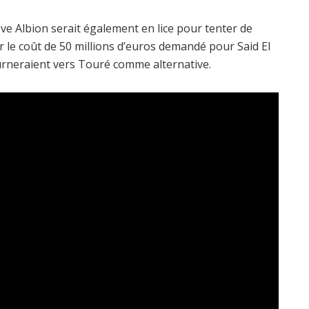
ve Albion serait également en lice pour tenter de
ar le coût de 50 millions d’euros demandé pour Said El
tourneraient vers Touré comme alternative.