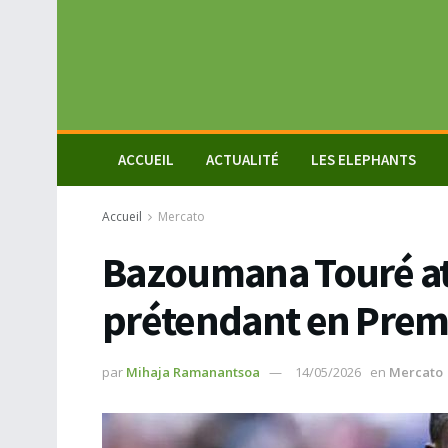
ACCUEIL
ACTUALITÉ
LES ELEPHANTS
Accueil
Mercato
Bazoumana Touré at
prétendant en Prem
par
Mihaja Ramanantsoa
14/05/2026
en
Mercato