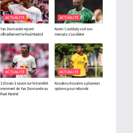
ACTUALITÉ
ACTUALITÉ
Yan Diomande rejoint
Karim Coulibaly voit son
officiellement le Real Madrid
mercato s’accélérer
ACTUALITÉ
ACTUALITÉ
3 choses à savoir sur le transfert
Kouakou Kouame a plusieurs
imminent de Yan Diomande au
options pour rebondir
Real Madrid