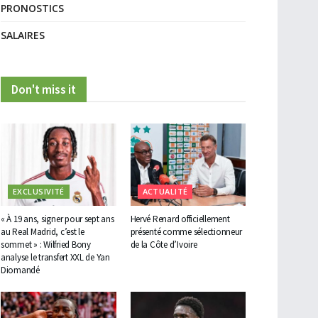
PRONOSTICS
SALAIRES
Don't miss it
EXCLUSIVITÉ
ACTUALITÉ
« À 19 ans, signer pour sept ans
Hervé Renard officiellement
au Real Madrid, c’est le
présenté comme sélectionneur
sommet » : Wilfried Bony
de la Côte d’Ivoire
analyse le transfert XXL de Yan
Diomandé