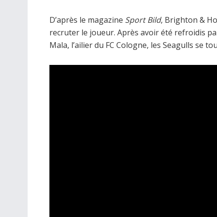
D’après le magazine
Sport Bild
, Brighton & Ho
recruter le joueur. Après avoir été refroidis p
Mala, l’ailier du FC Cologne, les Seagulls se 