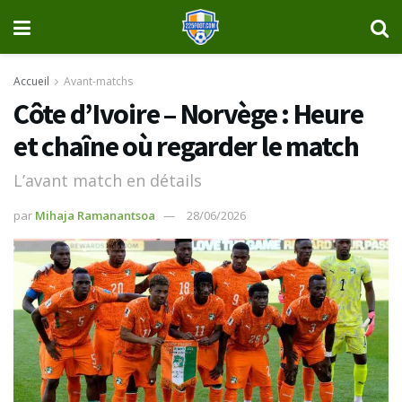
Accueil
Avant-matchs
Côte d’Ivoire – Norvège : Heure
et chaîne où regarder le match
L’avant match en détails
par
Mihaja Ramanantsoa
28/06/2026