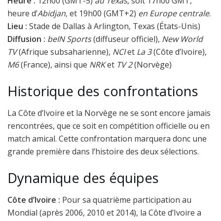
Heure :
12h00 (GMT-5)
au Texas
, soit 17h00 GMT,
heure d’
Abidjan
, et 19h00 (GMT+2)
en Europe centrale
.
Lieu :
Stade de Dallas à Arlington, Texas (États-Unis)
Diffusion :
beIN Sports
(diffuseur officiel),
New World
TV
(Afrique subsaharienne),
NCI
et
La 3
(Côte d’Ivoire),
M6
(France), ainsi que
NRK
et
TV 2
(Norvège)
Historique des confrontations
La Côte d’Ivoire et la Norvège ne se sont encore jamais
rencontrées, que ce soit en compétition officielle ou en
match amical. Cette confrontation marquera donc une
grande première dans l’histoire des deux sélections.
Dynamique des équipes
Côte d’Ivoire :
Pour sa quatrième participation au
Mondial (après 2006, 2010 et 2014), la Côte d’Ivoire a