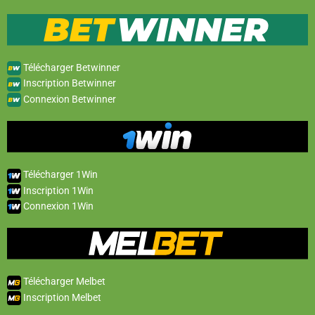
Télécharger Betwinner
Inscription Betwinner
Connexion Betwinner
Télécharger 1Win
Inscription 1Win
Connexion 1Win
Télécharger Melbet
Inscription Melbet