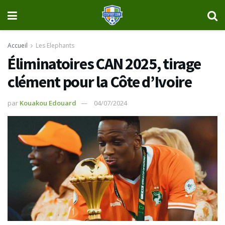
Accueil
Les Elephants
Éliminatoires CAN 2025, tirage
clément pour la Côte d’Ivoire
par
Kouakou Edouard
04/07/2024