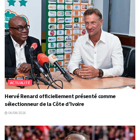
ACTUALITÉ
Hervé Renard officiellement présenté comme
sélectionneur de la Côte d’Ivoire
06/08/2026