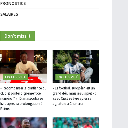
PRONOSTICS
SALAIRES
Don't miss it
EXCLUSIVITÉ
EXCLUSIVITÉ
« Récompenser la confiance du
« Le football européen est un
club et porter dignement ce
grand défi, mais je suis prêt » :
numéro 7 » : Diarrassouba se
Isaac Cissé se livre après sa
livre après sa prolongation à
signature à Charleroi
Reims