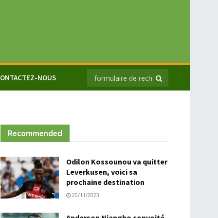
ONTACTEZ-NOUS
Recommended
Odilon Kossounou va quitter
Leverkusen, voici sa
prochaine destination
20/11/2023
Anderson Niangbo convoité