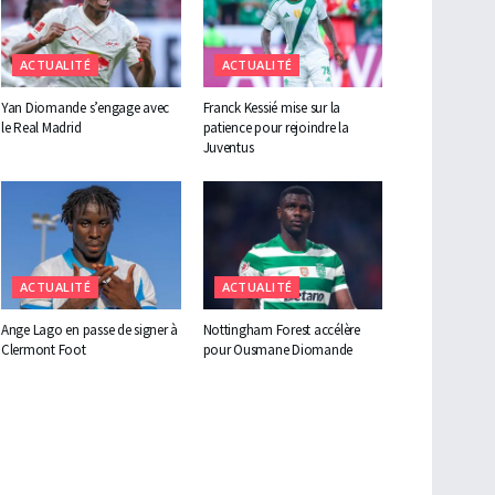
ACTUALITÉ
ACTUALITÉ
Yan Diomande s’engage avec
Franck Kessié mise sur la
le Real Madrid
patience pour rejoindre la
Juventus
ACTUALITÉ
ACTUALITÉ
Ange Lago en passe de signer à
Nottingham Forest accélère
Clermont Foot
pour Ousmane Diomande