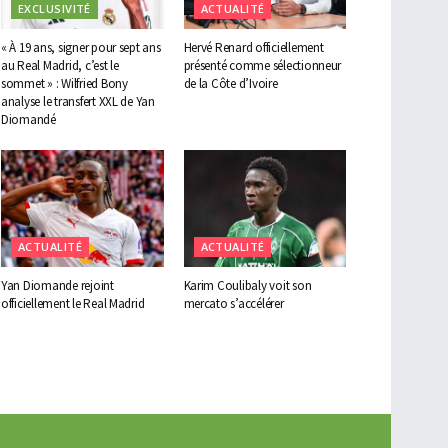
EXCLUSIVITÉ
ACTUALITÉ
« À 19 ans, signer pour sept ans
Hervé Renard officiellement
au Real Madrid, c’est le
présenté comme sélectionneur
sommet » : Wilfried Bony
de la Côte d’Ivoire
analyse le transfert XXL de Yan
Diomandé
ACTUALITÉ
ACTUALITÉ
Yan Diomande rejoint
Karim Coulibaly voit son
officiellement le Real Madrid
mercato s’accélérer