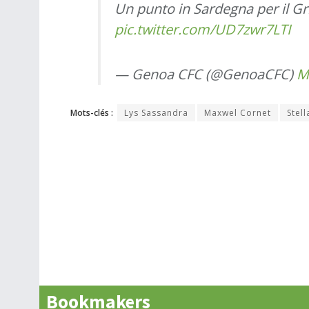
Un punto in Sardegna per il Gr
pic.twitter.com/UD7zwr7LTI
— Genoa CFC (@GenoaCFC)
M
Mots-clés :
Lys Sassandra
Maxwel Cornet
Stell
Bookmakers