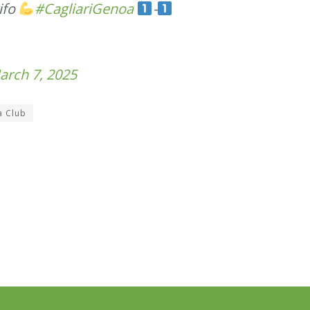
ifo
#CagliariGenoa
-
arch 7, 2025
a Club