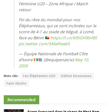
Féminine U20 – Zone Afrique / Match
retour
Fin du rêve du mondial pour nos
Éléphanteaux, qui se sont inclinées sur le
score de 4-1 au stade de Kégué, à Lomé,
face au Bénin
https://t.co/k9SGV0bVBS
pic.twitter.com/5AfaIFewb5
— Équipe Nationale de Football Côte
d’Ivoire
(@equipenatciv)
May 10,
2026
Mots-clés :
Les Éléphantes U20
Odilon Kossounou
Yann Gboho
Recommended
Evann Guessand dans le viseur de West Ham