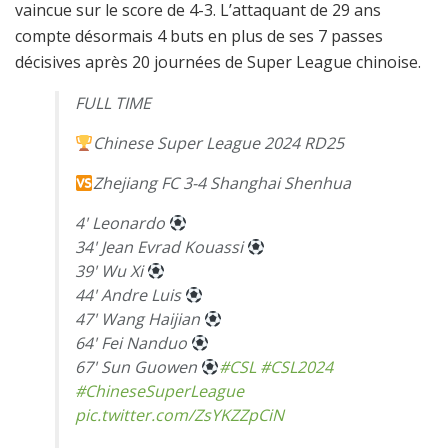
vaincue sur le score de 4-3. L’attaquant de 29 ans
compte désormais 4 buts en plus de ses 7 passes
décisives après 20 journées de Super League chinoise.
FULL TIME
Chinese Super League 2024 RD25
Zhejiang FC 3-4 Shanghai Shenhua
4' Leonardo
34' Jean Evrad Kouassi
39' Wu Xi
44' Andre Luis
47' Wang Haijian
64' Fei Nanduo
67' Sun Guowen
#CSL
#CSL2024
#ChineseSuperLeague
pic.twitter.com/ZsYKZZpCiN