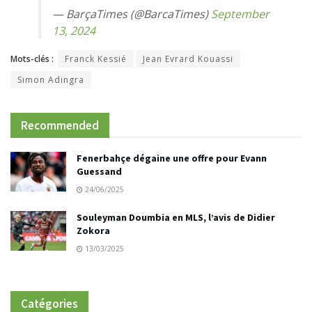
— BarçaTimes (@BarcaTimes)
September
13, 2024
Mots-clés :
Franck Kessié
Jean Evrard Kouassi
Simon Adingra
Recommended
Fenerbahçe dégaine une offre pour Evann
Guessand
24/06/2025
Souleyman Doumbia en MLS, l’avis de Didier
Zokora
13/03/2025
Catégories