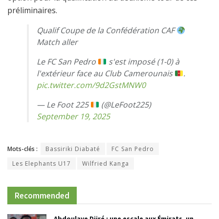
préliminaires.
Qualif Coupe de la Confédération CAF
Match aller
Le FC San Pedro
s'est imposé (1-0) à
l'extérieur face au Club Camerounais
.
pic.twitter.com/9d2GstMNW0
— Le Foot 225
(@LeFoot225)
September 19, 2025
Mots-clés :
Bassiriki Diabaté
FC San Pedro
Les Elephants U17
Wilfried Kanga
Recommended
Abdoulaye Djiré : une escale aux Émirats, un