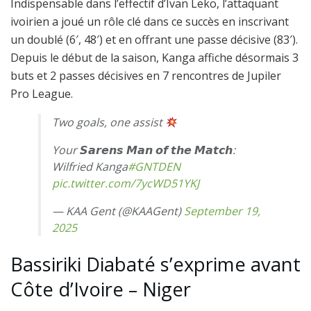
Indispensable dans l’effectif d’Ivan Leko, l’attaquant
ivoirien a joué un rôle clé dans ce succès en inscrivant
un doublé (6′, 48′) et en offrant une passe décisive (83′).
Depuis le début de la saison, Kanga affiche désormais 3
buts et 2 passes décisives en 7 rencontres de Jupiler
Pro League.
Two goals, one assist
Your 𝙎𝙖𝙧𝙚𝙣𝙨 𝙈𝙖𝙣 𝙤𝙛 𝙩𝙝𝙚 𝙈𝙖𝙩𝙘𝙝:
Wilfried Kanga
#GNTDEN
pic.twitter.com/7ycWD51YKJ
— KAA Gent (@KAAGent)
September 19,
2025
Bassiriki Diabaté s’exprime avant
Côte d’Ivoire – Niger