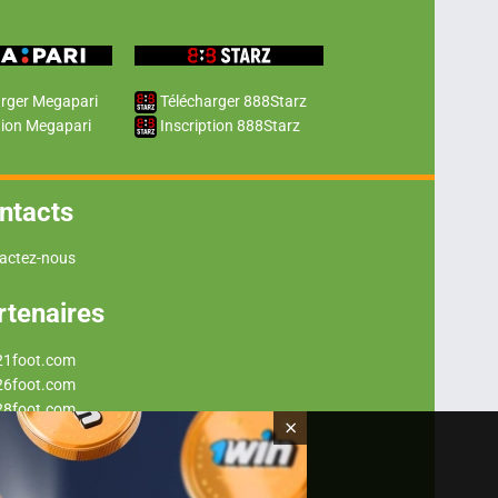
rger Megapari
Télécharger 888Starz
tion Megapari
Inscription 888Starz
ntacts
actez-nous
rtenaires
21foot.com
26foot.com
28foot.com
×
29foot.com
37foot.com
43foot.com