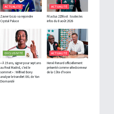
ACTUALITÉ
ACTUALITÉ
Zavier Gozo va rejoindre
Fil actus 225foot : toutes les
Crystal Palace
infos du 8 août 2026
EXCLUSIVITÉ
ACTUALITÉ
« À 19 ans, signer pour sept ans
Hervé Renard officiellement
au Real Madrid, c’est le
présenté comme sélectionneur
sommet » : Wilfried Bony
de la Côte d’Ivoire
analyse le transfert XXL de Yan
Diomandé