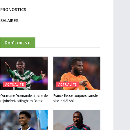
PRONOSTICS
SALAIRES
Don't miss it
ACTUALITÉ
ACTUALITÉ
Ousmane Diomande proche de
Franck Kessié toujours dans le
rejoindre Nottingham Forest
viseur d’Al Ahli