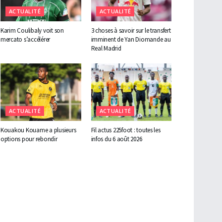
ACTUALITÉ
ACTUALITÉ
Karim Coulibaly voit son
3 choses à savoir sur le transfert
mercato s’accélérer
imminent de Yan Diomande au
Real Madrid
ACTUALITÉ
ACTUALITÉ
Kouakou Kouame a plusieurs
Fil actus 225foot : toutes les
options pour rebondir
infos du 6 août 2026