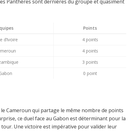
les Panthères sont dernières du groupe et quasiment
quipes
Points
e d’Ivoire
4 points
meroun
4 points
zambique
3 points
Gabon
0 point
vec le Cameroun qui partage le même nombre de points
rprise, ce duel face au Gabon est déterminant pour la
tour. Une victoire est impérative pour valider leur