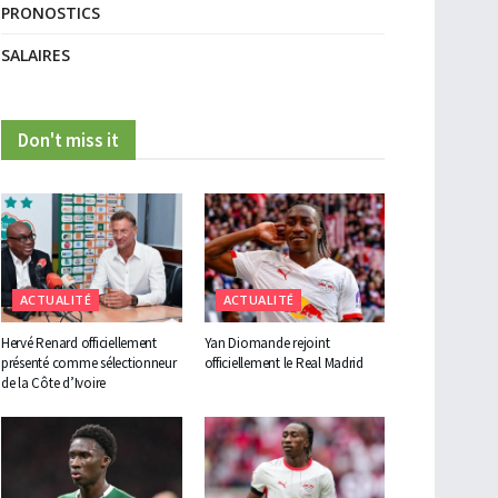
PRONOSTICS
SALAIRES
Don't miss it
ACTUALITÉ
ACTUALITÉ
Hervé Renard officiellement
Yan Diomande rejoint
présenté comme sélectionneur
officiellement le Real Madrid
de la Côte d’Ivoire