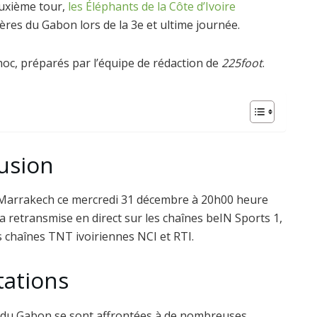
euxième tour,
les Éléphants de la Côte d’Ivoire
hères du Gabon lors de la 3e et ultime journée.
choc, préparés par l’équipe de rédaction de
225foot
.
fusion
 Marrakech ce mercredi 31 décembre à 20h00 heure
ra retransmise en direct sur les chaînes beIN Sports 1,
 chaînes TNT ivoiriennes NCI et RTI.
tations
et du Gabon se sont affrontées à de nombreuses