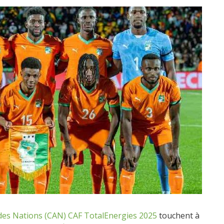
des Nations (CAN) CAF TotalEnergies 2025
touchent à