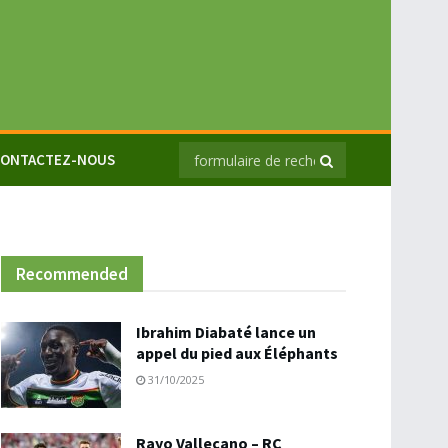
ONTACTEZ-NOUS
Recommended
Ibrahim Diabaté lance un
appel du pied aux Éléphants
31/10/2025
Rayo Vallecano – RC