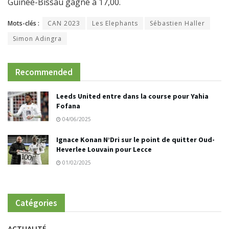
Guinée-Bissau gagne à 17,00.
Mots-clés :
CAN 2023
Les Elephants
Sébastien Haller
Simon Adingra
Recommended
Leeds United entre dans la course pour Yahia
Fofana
04/06/2025
Ignace Konan N’Dri sur le point de quitter Oud-
Heverlee Louvain pour Lecce
01/02/2025
Catégories
ACTUALITÉ