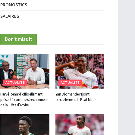
PRONOSTICS
SALAIRES
Don't miss it
ACTUALITÉ
ACTUALITÉ
Hervé Renard officiellement
Yan Diomande rejoint
présenté comme sélectionneur
officiellement le Real Madrid
de la Côte d’Ivoire