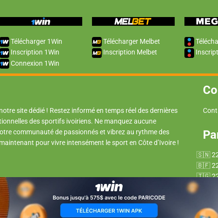
Télécharger 1Win
Télécharger Melbet
Télécha
Inscription 1Win
Inscription Melbet
Inscrip
Connexion 1Win
Co
 notre site dédié ! Restez informé en temps réel des dernières
Cont
tionnelles des sportifs ivoiriens. Ne manquez aucune
 notre communauté de passionnés et vibrez au rythme des
Pa
 maintenant pour vivre intensément le sport en Côte d’Ivoire !
2
2
2
2
2
2