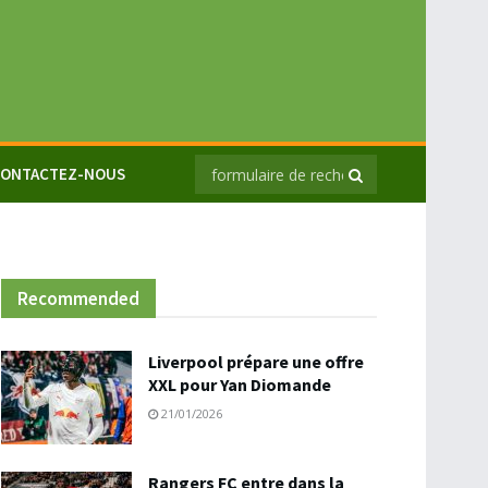
ONTACTEZ-NOUS
Recommended
Liverpool prépare une offre
XXL pour Yan Diomande
21/01/2026
Rangers FC entre dans la