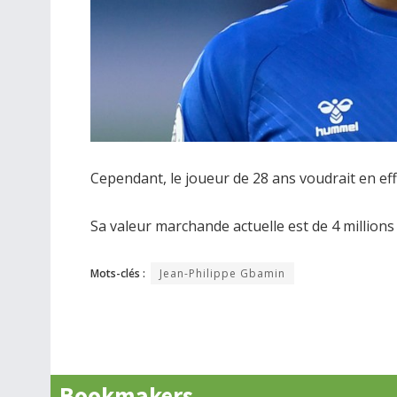
Cependant, le joueur de 28 ans voudrait en effe
Sa valeur marchande actuelle est de 4 millions
Mots-clés :
Jean-Philippe Gbamin
Bookmakers