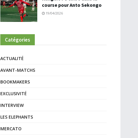
course pour Anto Sekongo
19/04/2026
Catégories
ACTUALITÉ
AVANT-MATCHS
BOOKMAKERS
EXCLUSIVITÉ
INTERVIEW
LES ELEPHANTS
MERCATO