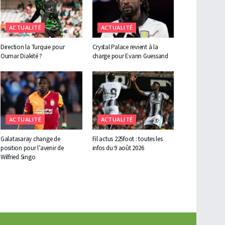
ACTUALITÉ
ACTUALITÉ
Direction la Turquie pour
Crystal Palace revient à la
Oumar Diakité ?
charge pour Evann Guessand
ACTUALITÉ
ACTUALITÉ
Galatasaray change de
Fil actus 225foot : toutes les
position pour l’avenir de
infos du 9 août 2026
Wilfried Singo