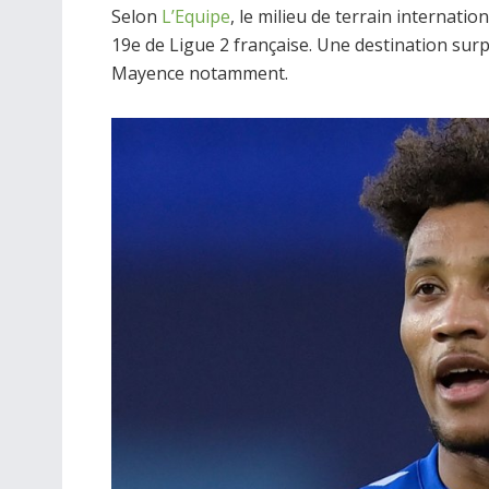
Selon
L’Equipe
, le milieu de terrain internati
19e de Ligue 2 française. Une destination sur
Mayence notamment.