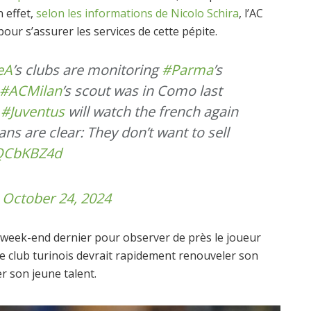
n effet,
selon les informations de Nicolo Schira
, l’AC
pour s’assurer les services de cette pépite.
eA
’s clubs are monitoring
#Parma
’s
#ACMilan
’s scout was in Como last
d
#Juventus
will watch the french again
lans are clear: They don’t want to sell
FQCbKBZ4d
)
October 24, 2024
 week-end dernier pour observer de près le joueur
 le club turinois devrait rapidement renouveler son
r son jeune talent.