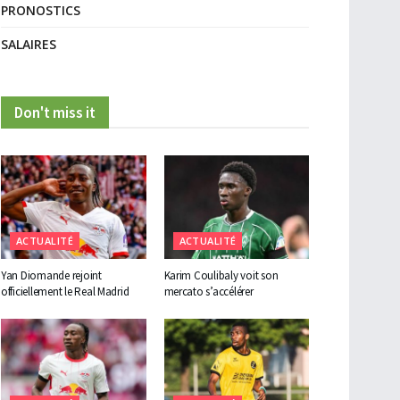
PRONOSTICS
SALAIRES
Don't miss it
ACTUALITÉ
ACTUALITÉ
Yan Diomande rejoint
Karim Coulibaly voit son
officiellement le Real Madrid
mercato s’accélérer