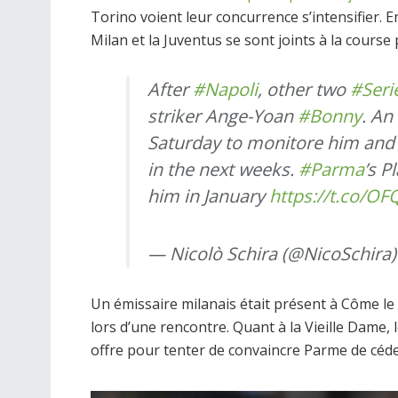
Torino voient leur concurrence s’intensifier. E
Milan et la Juventus se sont joints à la course 
After
#Napoli
, other two
#Seri
striker Ange-Yoan
#Bonny
. An
Saturday to monitore him an
in the next weeks.
#Parma
’s P
him in January
https://t.co/O
— Nicolò Schira (@NicoSchira
Un émissaire milanais était présent à Côme le
lors d’une rencontre. Quant à la Vieille Dame,
offre pour tenter de convaincre Parme de céde