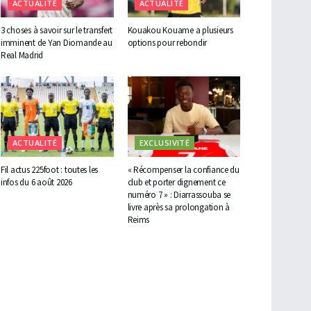
ACTUALITÉ
ACTUALITÉ
3 choses à savoir sur le transfert
Kouakou Kouame a plusieurs
imminent de Yan Diomande au
options pour rebondir
Real Madrid
ACTUALITÉ
EXCLUSIVITÉ
Fil actus 225foot : toutes les
« Récompenser la confiance du
infos du 6 août 2026
club et porter dignement ce
numéro 7 » : Diarrassouba se
livre après sa prolongation à
Reims