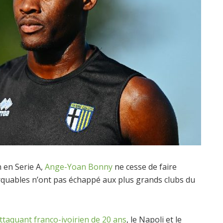
n en Serie A,
Ange-Yoan Bonny
ne cesse de faire
arquables n’ont pas échappé aux plus grands clubs du
attaquant franco-ivoirien de 20 ans
, le Napoli et le