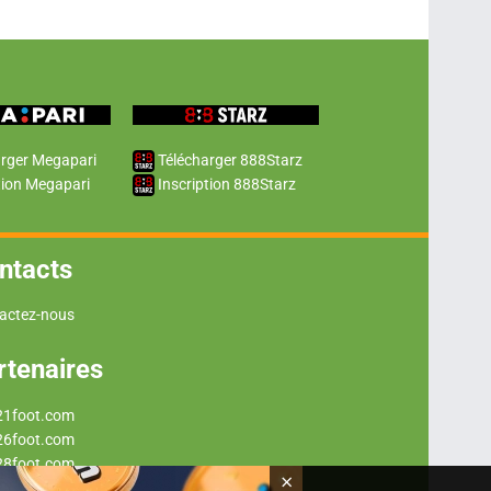
rger Megapari
Télécharger 888Starz
tion Megapari
Inscription 888Starz
ntacts
actez-nous
rtenaires
21foot.com
26foot.com
28foot.com
×
29foot.com