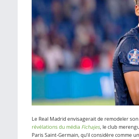
Le Real Madrid envisagerait de remodeler son 
révélations du média
Fichajes
, le club mereng
Paris Saint-Germain, qu’il considère comme u