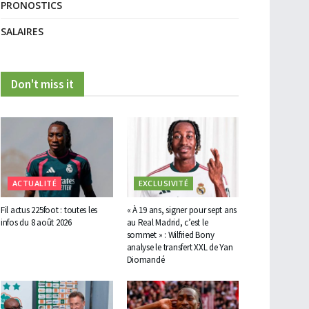
PRONOSTICS
SALAIRES
Don't miss it
ACTUALITÉ
EXCLUSIVITÉ
Fil actus 225foot : toutes les
« À 19 ans, signer pour sept ans
infos du 8 août 2026
au Real Madrid, c’est le
sommet » : Wilfried Bony
analyse le transfert XXL de Yan
Diomandé