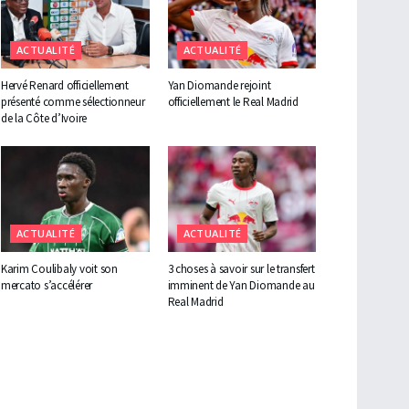
ACTUALITÉ
ACTUALITÉ
Hervé Renard officiellement
Yan Diomande rejoint
présenté comme sélectionneur
officiellement le Real Madrid
de la Côte d’Ivoire
ACTUALITÉ
ACTUALITÉ
Karim Coulibaly voit son
3 choses à savoir sur le transfert
mercato s’accélérer
imminent de Yan Diomande au
Real Madrid