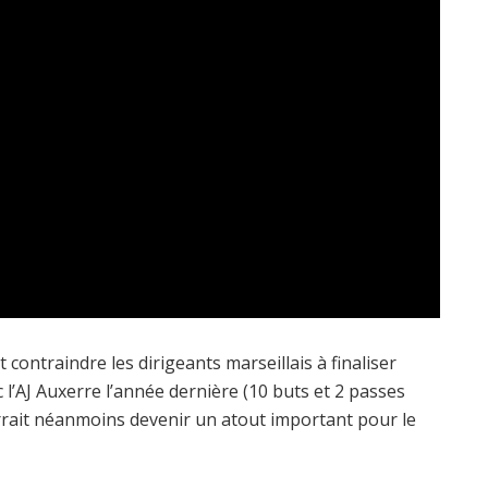
 contraindre les dirigeants marseillais à finaliser
 l’AJ Auxerre l’année dernière (10 buts et 2 passes
urrait néanmoins devenir un atout important pour le