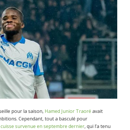
ille pour la saison,
Hamed Junior Traoré
avait
bitions. Cependant, tout a basculé pour
a cuisse survenue en septembre dernier
, qui l’a tenu