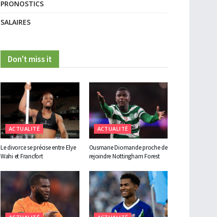
PRONOSTICS
SALAIRES
Don't miss it
ACTUALITÉ
ACTUALITÉ
Le divorce se précise entre Elye
Ousmane Diomande proche de
Wahi et Francfort
rejoindre Nottingham Forest