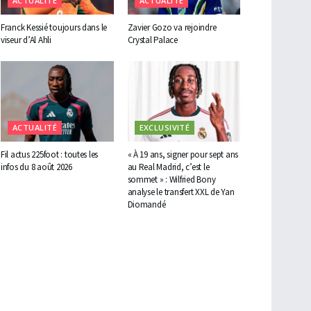
ACTUALITÉ
ACTUALITÉ
Franck Kessié toujours dans le
Zavier Gozo va rejoindre
viseur d’Al Ahli
Crystal Palace
ACTUALITÉ
EXCLUSIVITÉ
Fil actus 225foot : toutes les
« À 19 ans, signer pour sept ans
infos du 8 août 2026
au Real Madrid, c’est le
sommet » : Wilfried Bony
analyse le transfert XXL de Yan
Diomandé