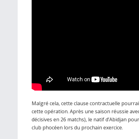
Malgré cela, cette clause contractuelle pourrait
cette opération. Après une saison réussie avec
décisives en 26 matchs), le natif d’Abidjan po
club phocéen lors du prochain exercice.