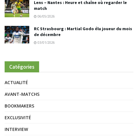
Lens – Nantes : Heure et chaîne où regarder le
match
06/05/2026
RC Strasbourg : Martial Godo élu joueur du mois
de décembre
03/01/2026
Catégories
ACTUALITÉ
AVANT-MATCHS
BOOKMAKERS
EXCLUSIVITÉ
INTERVIEW