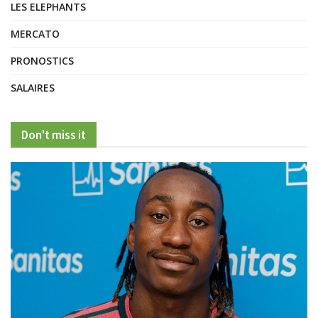
LES ELEPHANTS
MERCATO
PRONOSTICS
SALAIRES
Don't miss it