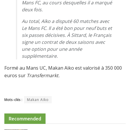
Mans FC, au cours desquelles il a marqué
deux fois.
Au total, Aïko a disputé 60 matches avec
Le Mans FC. Il a été bon pour neuf buts et
six passes décisives. À Sittard, le Français
signe un contrat de deux saisons avec
une option pour une année
supplémentaire.
Formé au Mans UC, Makan Aïko est valorisé à 350 000
euros sur
Transfermarkt.
Mots-clés :
Makan Aïko
Recommended