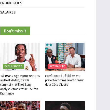
PRONOSTICS
SALAIRES
Don't miss it
EXCLUSIVITÉ
ACTUALITÉ
« À 19 ans, signer pour sept ans
Hervé Renard officiellement
au Real Madrid, c’est le
présenté comme sélectionneur
sommet » : Wilfried Bony
de la Côte d’Ivoire
analyse le transfert XXL de Yan
Diomandé