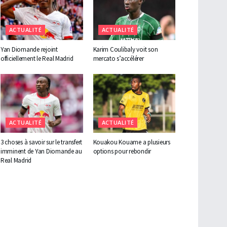
ACTUALITÉ
ACTUALITÉ
Yan Diomande rejoint
Karim Coulibaly voit son
officiellement le Real Madrid
mercato s’accélérer
ACTUALITÉ
ACTUALITÉ
3 choses à savoir sur le transfert
Kouakou Kouame a plusieurs
imminent de Yan Diomande au
options pour rebondir
Real Madrid