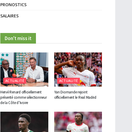
PRONOSTICS
SALAIRES
Don't miss it
ACTUALITÉ
ACTUALITÉ
Hervé Renard officiellement
Yan Diomande rejoint
présenté comme sélectionneur
officiellement le Real Madrid
de la Côte d’Ivoire