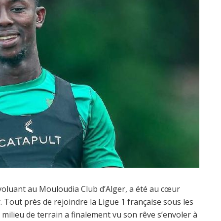
voluant au Mouloudia Club d’Alger, a été au cœur
r. Tout près de rejoindre la Ligue 1 française sous les
 milieu de terrain a finalement vu son rêve s’envoler à