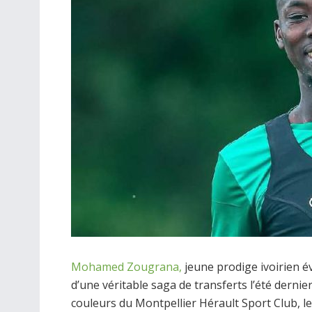
Mohamed Zougrana,
jeune prodige ivoirien é
d’une véritable saga de transferts l’été dernie
couleurs du Montpellier Hérault Sport Club, le