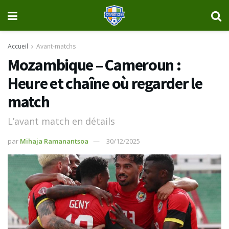
Accueil
Avant-matchs
Mozambique – Cameroun :
Heure et chaîne où regarder le
match
L’avant match en détails
par
Mihaja Ramanantsoa
30/12/2025