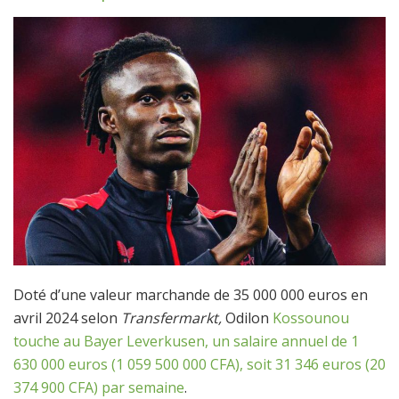
Doté d’une valeur marchande de 35 000 000 euros en
avril 2024 selon
Transfermarkt,
Odilon
Kossounou
touche au Bayer Leverkusen, un salaire annuel de 1
630 000 euros (1 059 500 000 CFA), soit 31 346 euros (20
374 900 CFA) par semaine
.