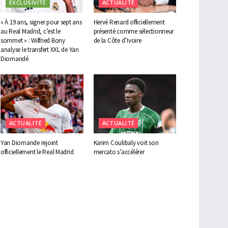
EXCLUSIVITÉ
ACTUALITÉ
« À 19 ans, signer pour sept ans
Hervé Renard officiellement
au Real Madrid, c’est le
présenté comme sélectionneur
sommet » : Wilfried Bony
de la Côte d’Ivoire
analyse le transfert XXL de Yan
Diomandé
ACTUALITÉ
ACTUALITÉ
Yan Diomande rejoint
Karim Coulibaly voit son
officiellement le Real Madrid
mercato s’accélérer