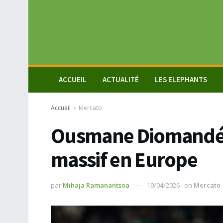
ACCUEIL
ACTUALITÉ
LES ELEPHANTS
Accueil
Mercato
Ousmane Diomandé a
massif en Europe
par
Mihaja Ramanantsoa
19/04/2026
en
Mercato