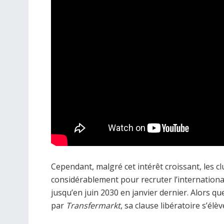
Cependant, malgré cet intérêt croissant, les cl
considérablement pour recruter l’international
jusqu’en juin 2030 en janvier dernier. Alors qu
par
Transfermarkt
, sa clause libératoire s’élè