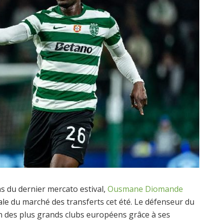
ns du dernier mercato estival,
Ousmane Diomande
e du marché des transferts cet été. Le défenseur du
on des plus grands clubs européens grâce à ses