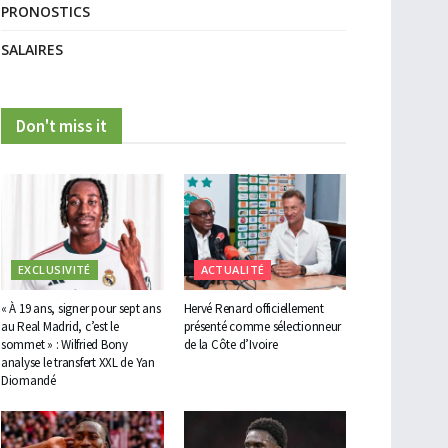
PRONOSTICS
SALAIRES
Don't miss it
EXCLUSIVITÉ
ACTUALITÉ
« À 19 ans, signer pour sept ans
Hervé Renard officiellement
au Real Madrid, c’est le
présenté comme sélectionneur
sommet » : Wilfried Bony
de la Côte d’Ivoire
analyse le transfert XXL de Yan
Diomandé