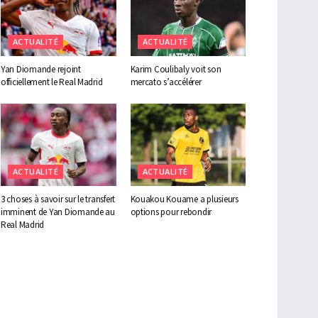
ACTUALITÉ
ACTUALITÉ
Yan Diomande rejoint
Karim Coulibaly voit son
officiellement le Real Madrid
mercato s’accélérer
ACTUALITÉ
ACTUALITÉ
3 choses à savoir sur le transfert
Kouakou Kouame a plusieurs
imminent de Yan Diomande au
options pour rebondir
Real Madrid