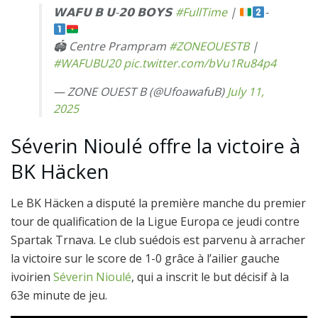
𝗪𝗔𝗙𝗨 𝗕 𝗨-𝟮𝟬 𝗕𝗢𝗬𝗦
#FullTime
|
-
🏟 Centre Prampram
#ZONEOUESTB
|
#WAFUBU20
pic.twitter.com/bVu1Ru84p4
— ZONE OUEST B (@UfoawafuB)
July 11,
2025
Séverin Nioulé offre la victoire à
BK Häcken
Le BK Häcken a disputé la première manche du premier
tour de qualification de la Ligue Europa ce jeudi contre
Spartak Trnava. Le club suédois est parvenu à arracher
la victoire sur le score de 1-0 grâce à l’ailier gauche
ivoirien
Séverin Nioulé
, qui a inscrit le but décisif à la
63e minute de jeu.