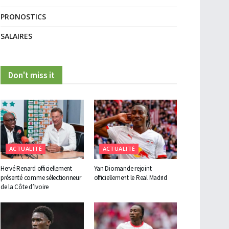
PRONOSTICS
SALAIRES
Don't miss it
ACTUALITÉ
ACTUALITÉ
Hervé Renard officiellement
Yan Diomande rejoint
présenté comme sélectionneur
officiellement le Real Madrid
de la Côte d’Ivoire