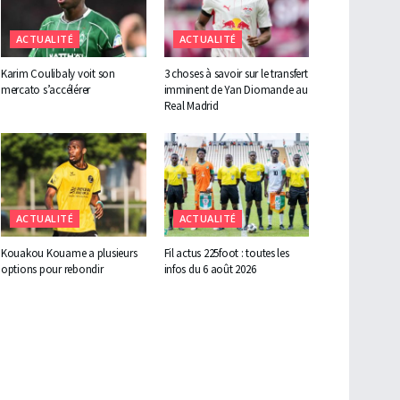
ACTUALITÉ
ACTUALITÉ
Karim Coulibaly voit son
3 choses à savoir sur le transfert
mercato s’accélérer
imminent de Yan Diomande au
Real Madrid
ACTUALITÉ
ACTUALITÉ
Kouakou Kouame a plusieurs
Fil actus 225foot : toutes les
options pour rebondir
infos du 6 août 2026