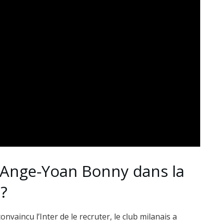
d’Ange-Yoan Bonny dans la
 ?
nvaincu l’Inter de le recruter, le club milanais a