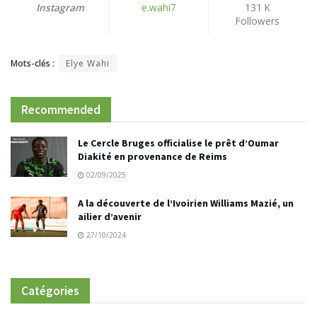
Instagram
e.wahi7
131 K
Followers
Mots-clés :
Elye Wahi
Recommended
Le Cercle Bruges officialise le prêt d’Oumar
Diakité en provenance de Reims
02/09/2025
A la découverte de l’Ivoirien Williams Mazié, un
ailier d’avenir
27/10/2024
Catégories