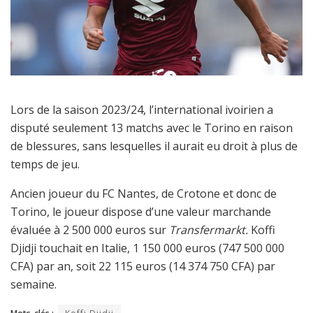
Lors de la saison 2023/24, l’international ivoirien a
disputé seulement 13 matchs avec le Torino en raison
de blessures, sans lesquelles il aurait eu droit à plus de
temps de jeu.
Ancien joueur du FC Nantes, de Crotone et donc de
Torino, le joueur dispose d’une valeur marchande
évaluée à 2 500 000 euros sur
Transfermarkt.
Koffi
Djidji touchait en Italie, 1 150 000 euros (747 500 000
CFA) par an, soit 22 115 euros (14 374 750 CFA) par
semaine.