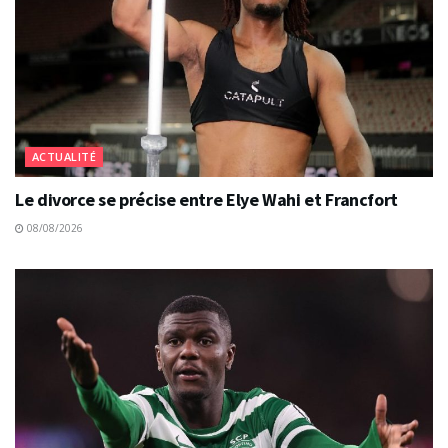
ACTUALITÉ
Le divorce se précise entre Elye Wahi et Francfort
08/08/2026