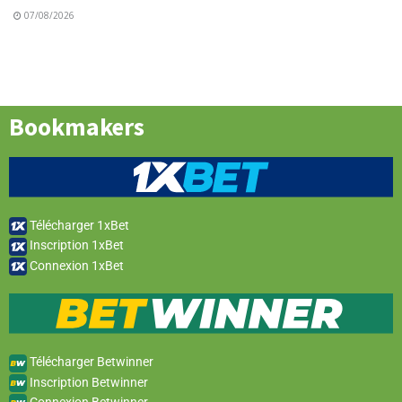
07/08/2026
Bookmakers
Télécharger 1xBet
Inscription 1xBet
Connexion 1xBet
Télécharger Betwinner
Inscription Betwinner
Connexion Betwinner