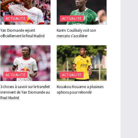
ACTUALITÉ
ACTUALITÉ
Yan Diomande rejoint
Karim Coulibaly voit son
officiellement le Real Madrid
mercato s’accélérer
ACTUALITÉ
ACTUALITÉ
3 choses à savoir sur le transfert
Kouakou Kouame a plusieurs
imminent de Yan Diomande au
options pour rebondir
Real Madrid