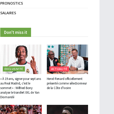
PRONOSTICS
SALAIRES
Don't miss it
EXCLUSIVITÉ
ACTUALITÉ
« À 19 ans, signer pour sept ans
Hervé Renard officiellement
au Real Madrid, c’est le
présenté comme sélectionneur
sommet » : Wilfried Bony
de la Côte d’Ivoire
analyse le transfert XXL de Yan
Diomandé