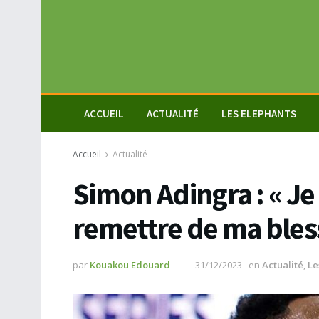
ACCUEIL
ACTUALITÉ
LES ELEPHANTS
Accueil
Actualité
Simon Adingra : « Je
remettre de ma bles
par
Kouakou Edouard
31/12/2023
en
Actualité
,
Le