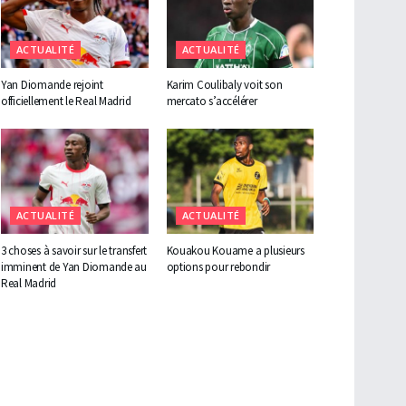
ACTUALITÉ
ACTUALITÉ
Yan Diomande rejoint
Karim Coulibaly voit son
officiellement le Real Madrid
mercato s’accélérer
ACTUALITÉ
ACTUALITÉ
3 choses à savoir sur le transfert
Kouakou Kouame a plusieurs
imminent de Yan Diomande au
options pour rebondir
Real Madrid