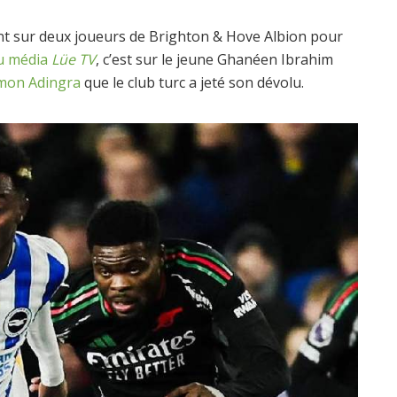
ent sur deux joueurs de Brighton & Hove Albion pour
du média
Lüe TV
, c’est sur le jeune Ghanéen Ibrahim
mon Adingra
que le club turc a jeté son dévolu.