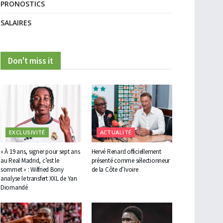
PRONOSTICS
SALAIRES
Don't miss it
EXCLUSIVITÉ
ACTUALITÉ
« À 19 ans, signer pour sept ans
Hervé Renard officiellement
au Real Madrid, c’est le
présenté comme sélectionneur
sommet » : Wilfried Bony
de la Côte d’Ivoire
analyse le transfert XXL de Yan
Diomandé