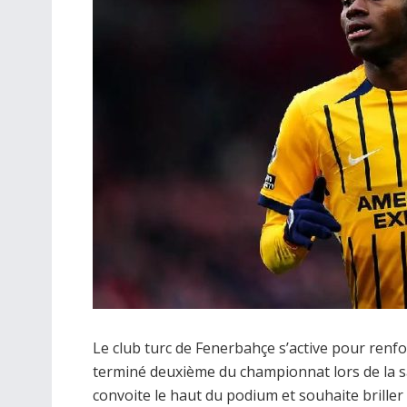
Le club turc de Fenerbahçe s’active pour renfo
terminé deuxième du championnat lors de la s
convoite le haut du podium et souhaite brille