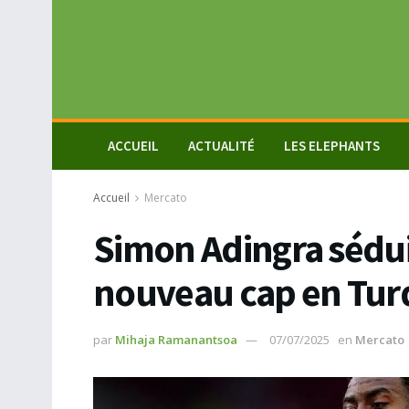
ACCUEIL
ACTUALITÉ
LES ELEPHANTS
Accueil
Mercato
Simon Adingra sédui
nouveau cap en Turq
par
Mihaja Ramanantsoa
07/07/2025
en
Mercato