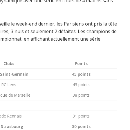
ynamique avec une série en cours de 4 matchs sans
ille le week-end dernier, les Parisiens ont pris la tête
oires, 3 nuls et seulement 2 défaites. Les champions de
mpionnat, en affichant actuellement une série
Clubs
Points
 Saint-Germain
45 points
RC Lens
43 points
que de Marseille
38 points
–
–
ade Rennais
31 points
 Strasbourg
30 points