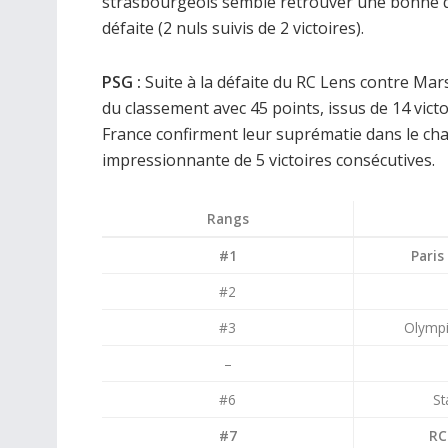
strasbourgeois semble retrouver une bonne d
défaite (2 nuls suivis de 2 victoires).
PSG :
Suite à la défaite du RC Lens contre Marse
du classement avec 45 points, issus de 14 vict
France confirment leur suprématie dans le cha
impressionnante de 5 victoires consécutives.
Rangs
#1
Paris
#2
#3
Olympi
–
#6
St
#7
RC