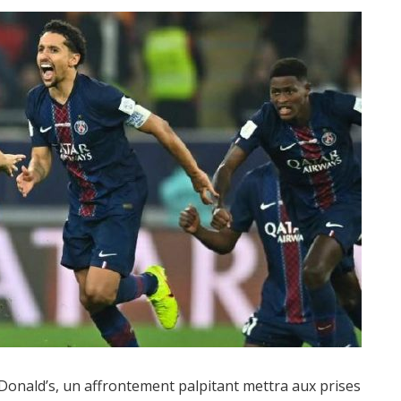
cDonald’s, un affrontement palpitant mettra aux prises