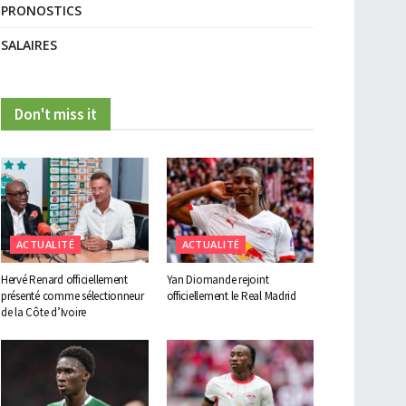
PRONOSTICS
SALAIRES
Don't miss it
ACTUALITÉ
ACTUALITÉ
Hervé Renard officiellement
Yan Diomande rejoint
présenté comme sélectionneur
officiellement le Real Madrid
de la Côte d’Ivoire