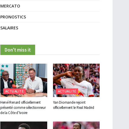
MERCATO
PRONOSTICS
SALAIRES
Don't miss it
ACTUALITÉ
ACTUALITÉ
Hervé Renard officiellement
Yan Diomande rejoint
présenté comme sélectionneur
officiellement le Real Madrid
de la Côte d’Ivoire