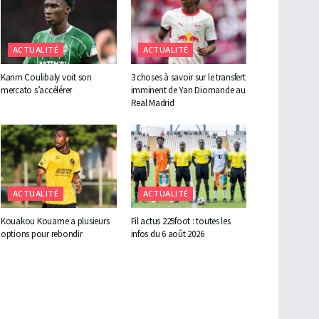
ACTUALITÉ
ACTUALITÉ
Karim Coulibaly voit son
3 choses à savoir sur le transfert
mercato s’accélérer
imminent de Yan Diomande au
Real Madrid
ACTUALITÉ
ACTUALITÉ
Kouakou Kouame a plusieurs
Fil actus 225foot : toutes les
options pour rebondir
infos du 6 août 2026