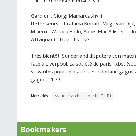
Le XI probable en 4-2-3-1 :
Gardien :
Giorgi Mamardashvili
Défenseurs :
Ibrahima Konaté, Virgil van Dijk
Milieux :
Wataru Endo, Alexis Mac Allister – F
Attaquant :
Hugo Ekitiké
Très bientôt, Sunderland disputera son match
face à Liverpool. La société de paris 1xbet (v
suivantes pour ce match – Sunderland gagne à 
gagne à 1,79.
Mots-clés :
Avant-match
Jocelin Ta Bi
Bookmakers